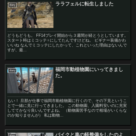
ララフェルに転生しました
diary
どうもどうも。 FF14プレイ開始から３週間が経とうとしています。
スタート時はミコッテ♀にしてたんですけどね。 ビギナー装備かわ
いいね なんでミコッテにしたかって、これといった理由はないんで
すが、最...
福岡市動植物園にいってきまし
diary
た。
もい！ 旦那が仕事で福岡市動植物園に行くので、その下見というこ
とで一緒に見に行ってきました。 この動物園、入園料安いのに充実
しててかなり良いんですよね。 （動物園苦手なので相場がいくらな
のか知りませんが） 私は動物...
バイクと車の軽整備をしたのよ
diary