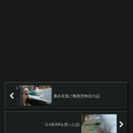
褒め言葉と醜形恐怖症の話
G-GEARを買った話