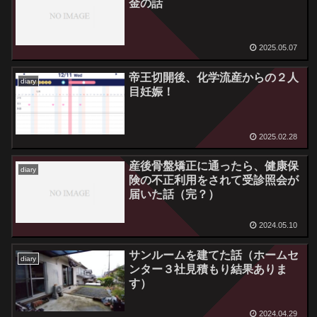
金の話
2025.05.07
帝王切開後、化学流産からの２人
diary
目妊娠！
2025.02.28
産後骨盤矯正に通ったら、健康保
diary
険の不正利用をされて受診照会が
届いた話（完？）
2024.05.10
サンルームを建てた話（ホームセ
diary
ンター３社見積もり結果ありま
す）
2024.04.29