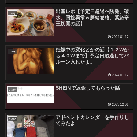
出産レポ【予定日超過〜誘発、破
diary
水、回旋異常＆臍緒巻絡、緊急帝
王切開の話】
2024.01.17
妊娠中の変化とかの話【１２Wか
diary
ら４０Wまで】予定日超過してバ
ルーン入れたよ。
2024.01.12
SHEINで返金してもらった話
diary
2023.12.01
アドベントカレンダーを手作りし
diary
てみたよ